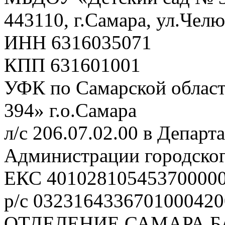
443110, г.Самара, ул.Чел
ИНН 6316035071
КПП 631601001
УФК по Самарской облас
394» г.о.Самара
л/с 206.07.02.00 в Депар
Администрации городског
ЕКС 40102810545370000
р/с 0323164336701000420
ОТДЕЛЕНИЕ САМАРА Б