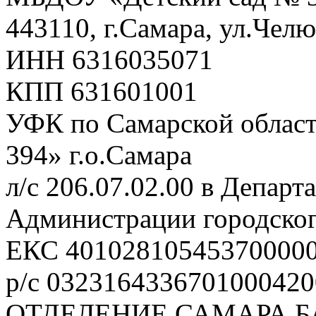
443110, г.Самара, ул.Чел
ИНН 6316035071
КПП 631601001
УФК по Самарской облас
394» г.о.Самара
л/с 206.07.02.00 в Депар
Администрации городског
ЕКС 40102810545370000
р/с 0323164336701000420
ОТДЕЛЕНИЕ САМАРА Б