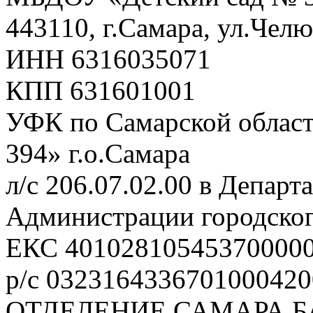
443110, г.Самара, ул.Чел
ИНН 6316035071
КПП 631601001
УФК по Самарской облас
394» г.о.Самара
л/с 206.07.02.00 в Депар
Администрации городског
ЕКС 40102810545370000
р/с 0323164336701000420
ОТДЕЛЕНИЕ САМАРА Б