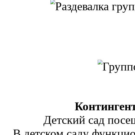
Континген
Детский сад посещ
В детском саду функцио